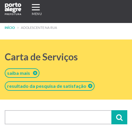
Pular
Expandir/recolher
para
navegação
MENU
o
conteúdo
INÍCIO
ADOLESCENTE NA RUA
principal
Carta de Serviços
saiba mais
resultado da pesquisa de satisfação