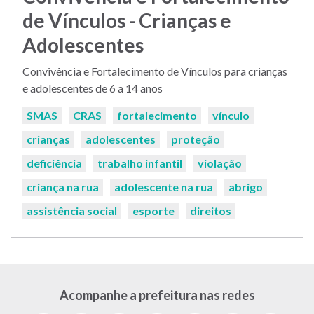
de Vínculos - Crianças e
Adolescentes
Convivência e Fortalecimento de Vínculos para crianças
e adolescentes de 6 a 14 anos
Palavras-
SMAS
CRAS
fortalecimento
vínculo
chaves:
crianças
adolescentes
proteção
deficiência
trabalho infantil
violação
criança na rua
adolescente na rua
abrigo
assistência social
esporte
direitos
Acompanhe a prefeitura nas redes