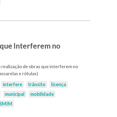
 que Interferem no
a realização de obras que interferem no
ssarelas e rótulas)
interfere
trânsito
licença
municipal
mobilidade
SMIM