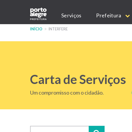
Pular
Main
para
Serviços
Prefeitura
o
navigation
conteúdo
INÍCIO
INTERFERE
principal
Carta de Serviços
Um compromisso com o cidadão.