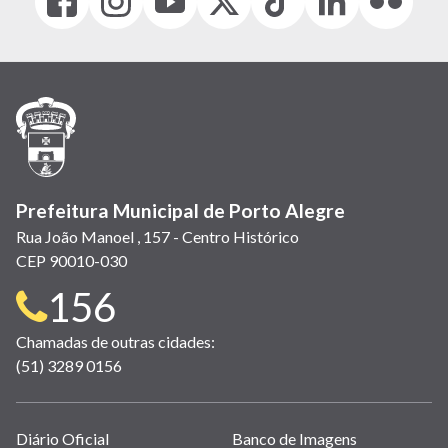
(link
(link
(link
(Antigo
(link
(link
(link
abre
abre
abre
Twitter)
abre
abre
abre
em
em
em
(link
em
em
em
nova
nova
nova
abre
nova
nova
nova
janela)
janela)
janela)
em
janela)
janela)
janela)
nova
janela)
Prefeitura Municipal de Porto Alegre
Rua João Manoel , 157 - Centro Histórico
CEP 90010-030
Telefone
156
para
Chamadas de outras cidades:
(51) 3289 0156
contato:
Links
Diário Oficial
Banco de Imagens