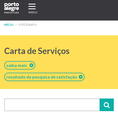
Pular
Expandir/recolher
para
navegação
MENU
o
conteúdo
INÍCIO
FOTÓGRAFO
principal
Carta de Serviços
saiba mais
resultado da pesquisa de satisfação