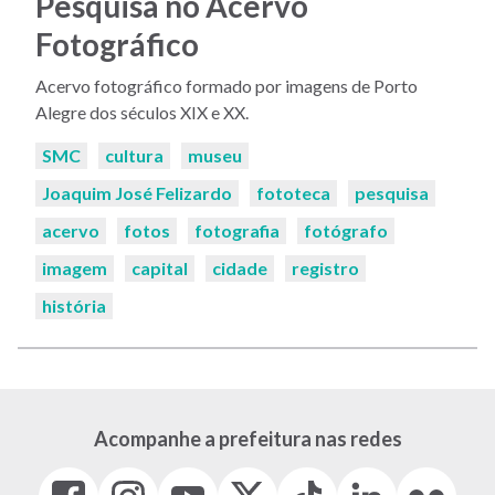
Pesquisa no Acervo
Fotográfico
Acervo fotográfico formado por imagens de Porto
Alegre dos séculos XIX e XX.
Palavras-
SMC
cultura
museu
chaves:
Joaquim José Felizardo
fototeca
pesquisa
acervo
fotos
fotografia
fotógrafo
imagem
capital
cidade
registro
história
Acompanhe a prefeitura nas redes
Facebook
Instagram
Youtube
X
Tiktok
LinkedIn
Flickr