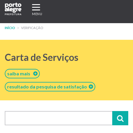
Pular
Expandir/recolher
para
navegação
MENU
o
conteúdo
INÍCIO
VERIFICAÇÃO
principal
Carta de Serviços
saiba mais
resultado da pesquisa de satisfação