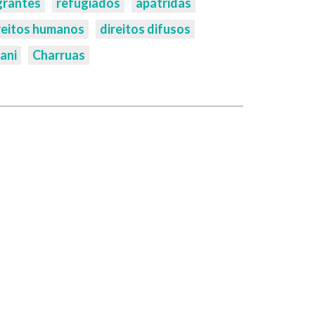
grantes
refugiados
apátridas
reitos humanos
direitos difusos
ani
Charruas