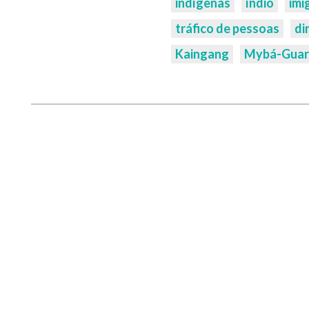
indígenas
índio
imi
tráfico de pessoas
di
Kaingang
Mybá-Guar