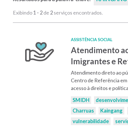
Exibindo
1 - 2
de
2
serviços encontrados.
ASSISTÊNCIA SOCIAL
Atendimento ao
Imigrantes e R
Atendimento direto ao púb
Centro de Referência em
acesso à direitos e polític
Palavras-
SMIDH
desenvolvim
chaves:
Charruas
Kaingang
vulnerabilidade
servi