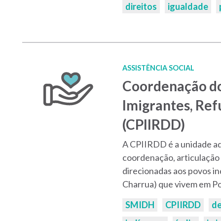
direitos
igualdade
ASSISTÊNCIA SOCIAL
Coordenação do
Imigrantes, Ref
(CPIIRDD)
A CPIIRDD é a unidade ad
coordenação, articulação 
direcionadas aos povos i
Charrua) que vivem em Po
Palavras-
SMIDH
CPIIRDD
d
chaves: