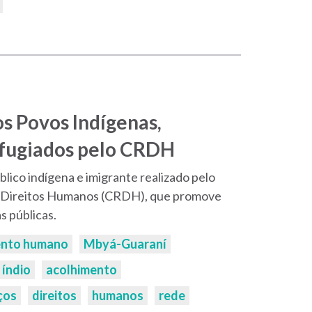
s Povos Indígenas,
efugiados pelo CRDH
lico indígena e imigrante realizado pelo
 Direitos Humanos (CRDH), que promove
as públicas.
ento humano
Mbyá-Guaraní
índio
acolhimento
ços
direitos
humanos
rede