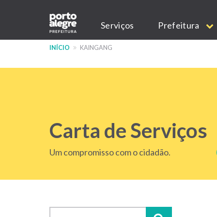
Pular
Main
para
Serviços
Prefeitura
o
navigation
conteúdo
INÍCIO
KAINGANG
principal
Carta de Serviços
Um compromisso com o cidadão.