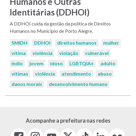
Humanos e Outras
Identitárias (DDHOI)
A DDHOI cuida da gestão da política de Direitos
Humanos no Município de Porto Alegre.
Palavras-
SMIDH
DDHOI
direitos humanos
mulher
chaves:
vítima
violência
violação
vulnerável
índio
jovem
idoso
LGBTQIA+
adulto
vítimas
violência
atendimento
abuso
danos morais
desenvolvimento humano
Acompanhe a prefeitura nas redes
Facebook
Instagram
Youtube
X
Tiktok
LinkedIn
Flickr