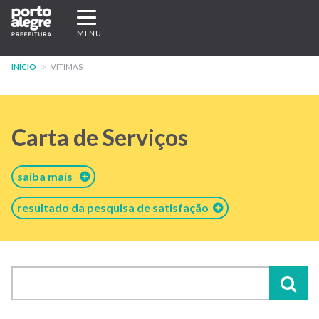
Pular
Expandir/recolher
para
navegação
MENU
o
conteúdo
INÍCIO
VÍTIMAS
principal
Carta de Serviços
saiba mais
resultado da pesquisa de satisfação