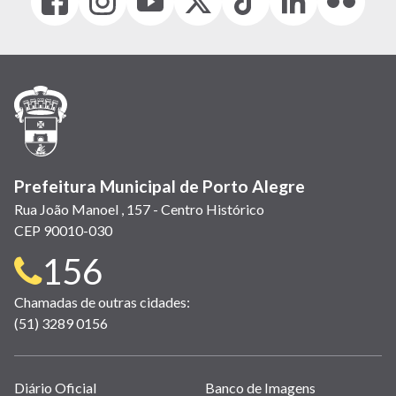
(link
(link
(link
(Antigo
(link
(link
(link
abre
abre
abre
Twitter)
abre
abre
abre
em
em
em
(link
em
em
em
nova
nova
nova
abre
nova
nova
nova
janela)
janela)
janela)
em
janela)
janela)
janela)
nova
janela)
Prefeitura Municipal de Porto Alegre
Rua João Manoel , 157 - Centro Histórico
CEP 90010-030
Telefone
156
para
Chamadas de outras cidades:
(51) 3289 0156
contato:
Links
Diário Oficial
Banco de Imagens