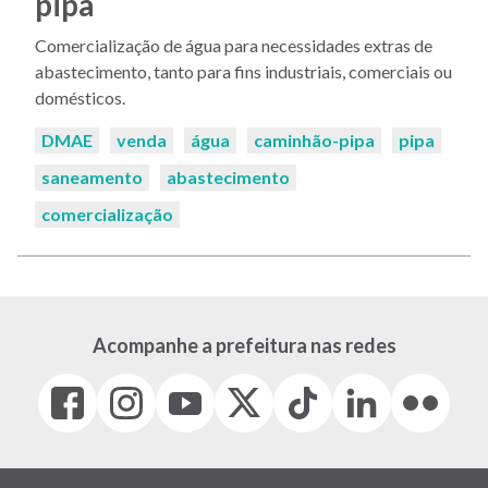
pipa
Comercialização de água para necessidades extras de
abastecimento, tanto para fins industriais, comerciais ou
domésticos.
Palavras-
DMAE
venda
água
caminhão-pipa
pipa
chaves:
saneamento
abastecimento
comercialização
Acompanhe a prefeitura nas redes
Facebook
Instagram
Youtube
X
Tiktok
LinkedIn
Flickr
(link
(link
(link
(Antigo
(link
(link
(link
abre
abre
abre
Twitter)
abre
abre
abre
em
em
em
(link
em
em
em