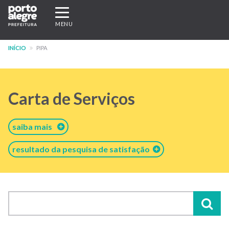
Pular
Expandir/recolher
para
navegação
MENU
o
conteúdo
INÍCIO
PIPA
principal
Carta de Serviços
saiba mais
resultado da pesquisa de satisfação