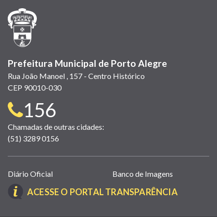
nova
nova
nova
abre
nova
nova
nova
janela)
janela)
janela)
em
janela)
janela)
janela)
nova
janela)
Prefeitura Municipal de Porto Alegre
Rua João Manoel , 157 - Centro Histórico
CEP 90010-030
Telefone
156
para
Chamadas de outras cidades:
(51) 3289 0156
contato:
Links
Diário Oficial
Banco de Imagens
úteis
(LINK
ACESSE O PORTAL TRANSPARÊNCIA
(abrem
ABRE
em