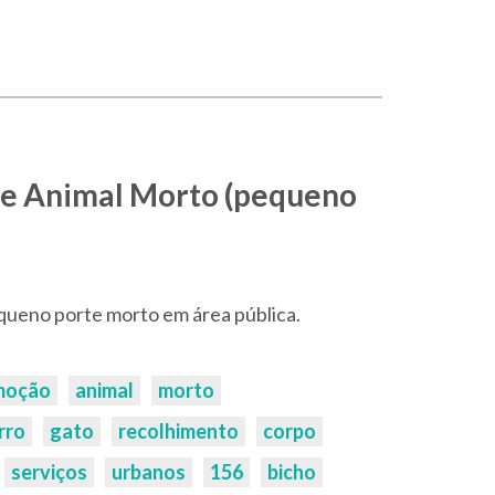
e Animal Morto (pequeno
ueno porte morto em área pública.
moção
animal
morto
rro
gato
recolhimento
corpo
serviços
urbanos
156
bicho