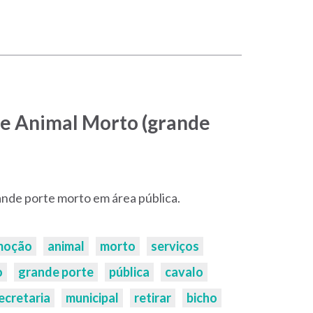
e Animal Morto (grande
nde porte morto em área pública.
moção
animal
morto
serviços
o
grande porte
pública
cavalo
ecretaria
municipal
retirar
bicho