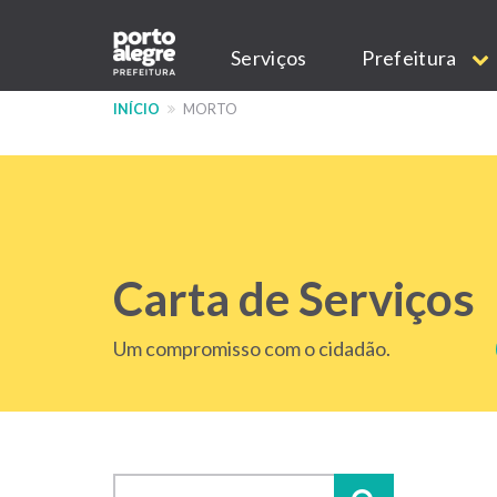
Pular
Main
para
Serviços
Prefeitura
o
navigation
conteúdo
INÍCIO
MORTO
principal
Carta de Serviços
Um compromisso com o cidadão.