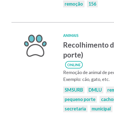
remoção
156
ANIMAIS
Recolhimento d
porte)
ONLINE
Remoção de animal de peq
Exemplo: cão, gato, etc.
Palavras-
SMSURB
DMLU
re
chaves:
pequeno porte
cacho
secretaria
municipal