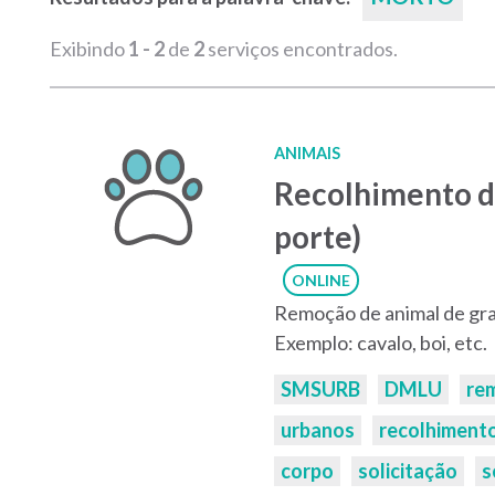
Exibindo
1 - 2
de
2
serviços encontrados.
ANIMAIS
Recolhimento d
porte)
ONLINE
Remoção de animal de gra
Exemplo: cavalo, boi, etc.
Palavras-
SMSURB
DMLU
re
chaves:
urbanos
recolhiment
corpo
solicitação
s