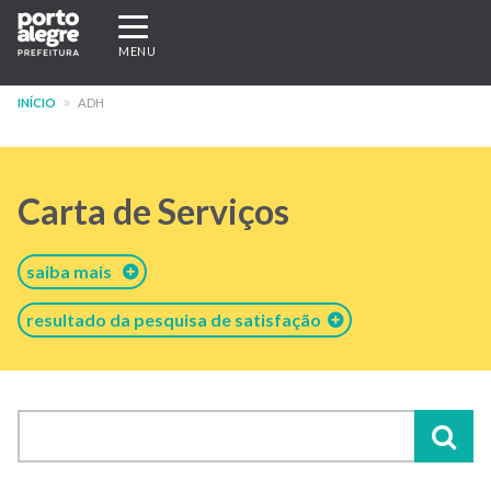
Pular
Expandir/recolher
para
navegação
MENU
o
conteúdo
INÍCIO
ADH
principal
Carta de Serviços
saiba mais
resultado da pesquisa de satisfação