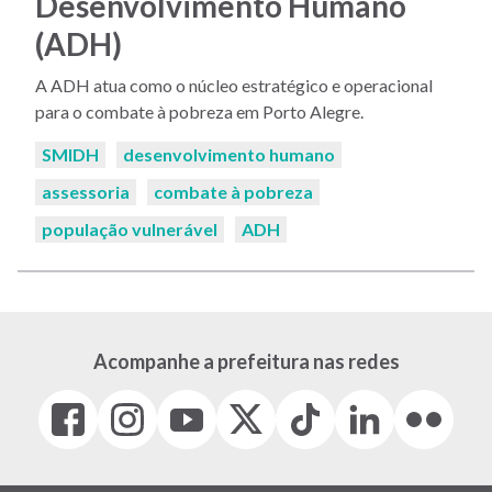
Desenvolvimento Humano
(ADH)
A ADH atua como o núcleo estratégico e operacional
para o combate à pobreza em Porto Alegre.
Palavras-
SMIDH
desenvolvimento humano
chaves:
assessoria
combate à pobreza
população vulnerável
ADH
Acompanhe a prefeitura nas redes
Facebook
Instagram
Youtube
X
Tiktok
LinkedIn
Flickr
(link
(link
(link
(Antigo
(link
(link
(link
abre
abre
abre
Twitter)
abre
abre
abre
em
em
em
(link
em
em
em