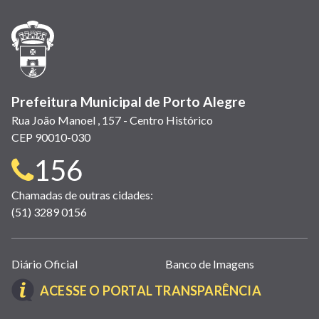
nova
nova
nova
abre
nova
nova
nova
janela)
janela)
janela)
em
janela)
janela)
janela)
nova
janela)
Prefeitura Municipal de Porto Alegre
Rua João Manoel , 157 - Centro Histórico
CEP 90010-030
Telefone
156
para
Chamadas de outras cidades:
(51) 3289 0156
contato:
Links
Diário Oficial
Banco de Imagens
úteis
(LINK
ACESSE O PORTAL TRANSPARÊNCIA
(abrem
ABRE
em