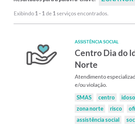
Exibindo
1 - 1
de
1
serviços encontrados.
ASSISTÊNCIA SOCIAL
Centro Dia do I
Norte
Atendimento especializado
e/ou violação.
Palavras-
SMAS
centro
idos
chaves:
zona norte
risco
of
assistência social
soc