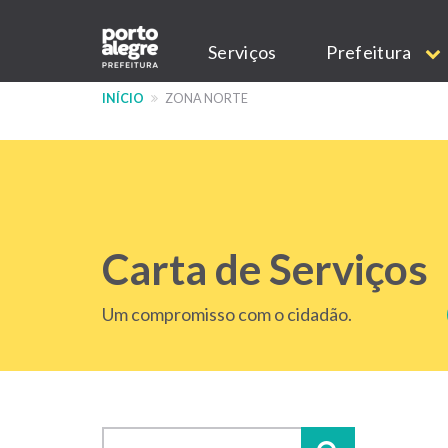
Pular
Main
para
Serviços
Prefeitura
o
navigation
conteúdo
INÍCIO
ZONA NORTE
principal
Carta de Serviços
Um compromisso com o cidadão.