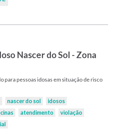
doso Nascer do Sol - Zona
 para pessoas idosas em situação de risco
o
nascer do sol
idosos
icinas
atendimento
violação
ial