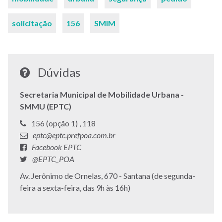
solicitação
156
SMIM
Dúvidas
Secretaria Municipal de Mobilidade Urbana -
SMMU (EPTC)
Telefone:
Telefone:
156 (opção 1) ,
118
E-
eptc@eptc.prefpoa.com.br
mail:
Facebook:
Facebook EPTC
Twitter:
@EPTC_POA
Endereço:
Av. Jerônimo de Ornelas, 670 - Santana (de segunda-
feira a sexta-feira, das 9h às 16h)