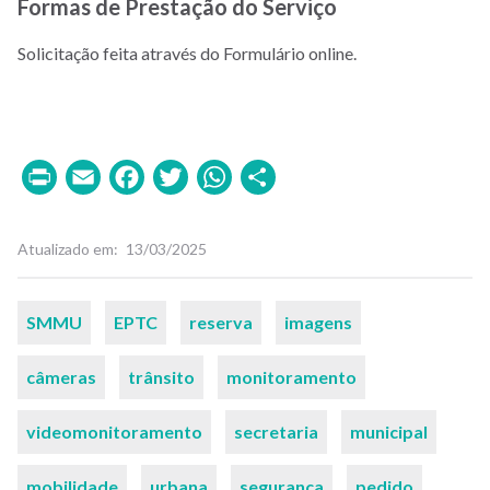
Formas de Prestação do Serviço
Solicitação feita através do Formulário online.
Print
Email
Facebook
Twitter
WhatsApp
Share
Atualizado em
13/03/2025
Palavras-
SMMU
EPTC
reserva
imagens
chaves
câmeras
trânsito
monitoramento
videomonitoramento
secretaria
municipal
mobilidade
urbana
segurança
pedido