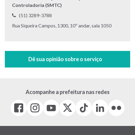
Controladoria (SMTC)
Telefone:
(51) 3289-3788
Endereço:
Rua Siqueira Campos, 1300, 10º andar, sala 1050
Acompanhe a prefeitura nas redes
Facebook
Instagram
Youtube
X
Tiktok
LinkedIn
Flickr
(link
(link
(link
(Antigo
(link
(link
(link
abre
abre
abre
Twitter)
abre
abre
abre
em
em
em
(link
em
em
em
nova
nova
nova
abre
nova
nova
nova