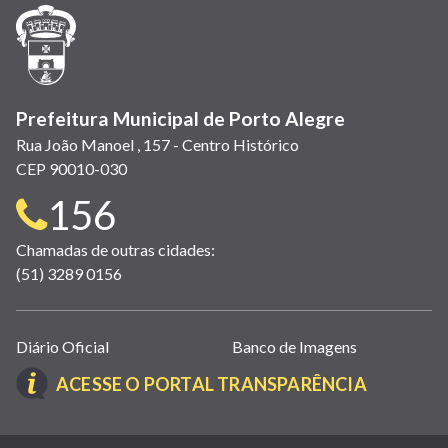
janela)
janela)
janela)
em
janela)
janela)
janela)
nova
janela)
Prefeitura Municipal de Porto Alegre
Rua João Manoel , 157 - Centro Histórico
CEP 90010-030
Telefone
156
para
Chamadas de outras cidades:
(51) 3289 0156
contato:
Links
Diário Oficial
Banco de Imagens
úteis
(LINK
ACESSE O PORTAL TRANSPARÊNCIA
(abrem
ABRE
em
EM
nova