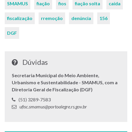
Palavras-
SMAMUS
fiação
fios
fiação solta
caída
chaves
fiscalização
rremoção
denúncia
156
DGF
Dúvidas
Secretaria Municipal do Meio Ambiente,
Urbanismo e Sustentabilidade - SMAMUS, com a
Diretoria Geral de Fiscalização (DGF)
Telefone:
(51) 3289-7583
E-
ufisc.smamus@portoalegre.rs.gov.br
mail: