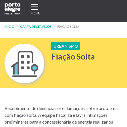
Pular
Expandir/recolher
para
navegação
MENU
o
conteúdo
INÍCIO
CARTA DE SERVIÇOS
FIAÇÃO SOLTA
principal
URBANISMO
Fiação Solta
Recebimento de denúncias e reclamações sobre problemas
com fiação solta. A equipe fiscaliza e lavra intimações
preliminares para a concessionária de energia realizar os