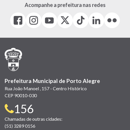
Acompanhe a prefeitura nas redes
Facebook
Instagram
Youtube
X
Tiktok
LinkedIn
Flickr
(link
(link
(link
(Antigo
(link
(link
(link
abre
abre
abre
Twitter)
abre
abre
abre
em
em
em
(link
em
em
em
nova
nova
nova
abre
nova
nova
nova
janela)
janela)
janela)
em
janela)
janela)
janela)
nova
janela)
Prefeitura Municipal de Porto Alegre
Rua João Manoel , 157 - Centro Histórico
CEP 90010-030
Telefone
156
para
Chamadas de outras cidades:
(51) 3289 0156