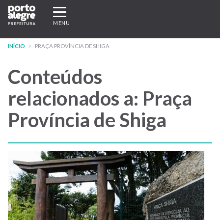
Pular
Expandir/recolher
para
navegação
MENU
o
conteúdo
INÍCIO
PRAÇA PROVÍNCIA DE SHIGA
principal
Conteúdos
relacionados a: Praça
Província de Shiga