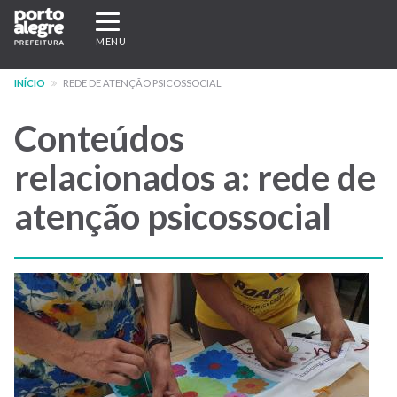
Pular
Expandir/recolher
para
navegação
MENU
o
conteúdo
INÍCIO
REDE DE ATENÇÃO PSICOSSOCIAL
principal
Conteúdos
relacionados a: rede de
atenção psicossocial