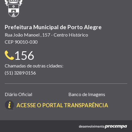
nova
janela)
Prefeitura Municipal de Porto Alegre
Rua João Manoel , 157 - Centro Histórico
CEP 90010-030
Telefone
156
para
Chamadas de outras cidades:
(51) 3289 0156
contato:
Links
Diário Oficial
Banco de Imagens
úteis
(LINK
ACESSE O PORTAL TRANSPARÊNCIA
(abrem
ABRE
em
EM
nova
(link
NOVA
janela)