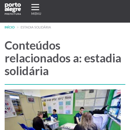
Pular
Expandir/recolher
para
navegação
MENU
o
conteúdo
INÍCIO
ESTADIA SOLIDÁRIA
principal
Conteúdos
relacionados a: estadia
solidária