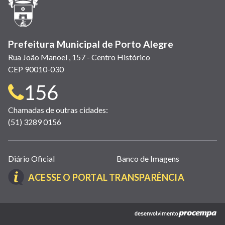
nova
janela)
Prefeitura Municipal de Porto Alegre
Rua João Manoel , 157 - Centro Histórico
CEP 90010-030
Telefone
156
para
Chamadas de outras cidades:
(51) 3289 0156
contato:
Links
Diário Oficial
Banco de Imagens
úteis
(LINK
ACESSE O PORTAL TRANSPARÊNCIA
(abrem
ABRE
em
EM
nova
(link
NOVA
janela)