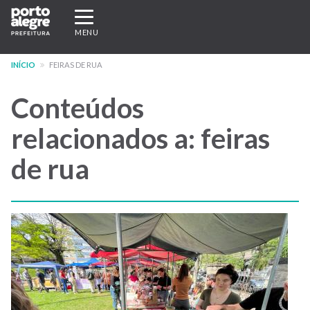
Pular
Expandir/recolher
para
navegação
MENU
o
conteúdo
INÍCIO
FEIRAS DE RUA
principal
Conteúdos
relacionados a: feiras
de rua