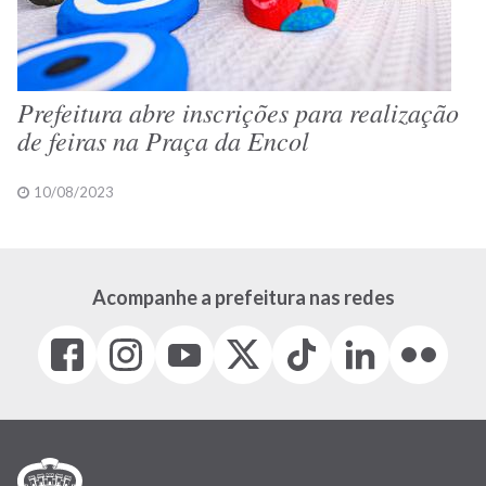
Prefeitura abre inscrições para realização
de feiras na Praça da Encol
10/08/2023
Acompanhe a prefeitura nas redes
Facebook
Instagram
Youtube
X
Tiktok
LinkedIn
Flickr
(link
(link
(link
(Antigo
(link
(link
(link
abre
abre
abre
Twitter)
abre
abre
abre
em
em
em
(link
em
em
em
nova
nova
nova
abre
nova
nova
nova
janela)
janela)
janela)
em
janela)
janela)
janela)