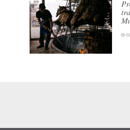
Pr
tr
Mu
02