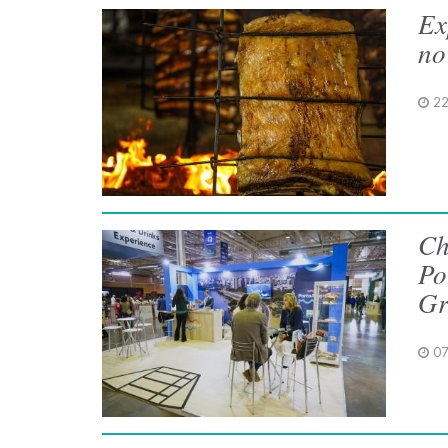
Ex
no
22
Ch
Po
G
07