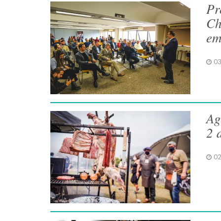
Pr
Ch
em
03
Ag
2 
02