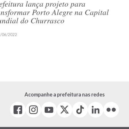
efeitura lança projeto para
ansformar Porto Alegre na Capital
ndial do Churrasco
/06/2022
Acompanhe a prefeitura nas redes
Facebook
Instagram
Youtube
X
Tiktok
LinkedIn
Flickr
(link
(link
(link
(Antigo
(link
(link
(link
abre
abre
abre
Twitter)
abre
abre
abre
em
em
em
(link
em
em
em