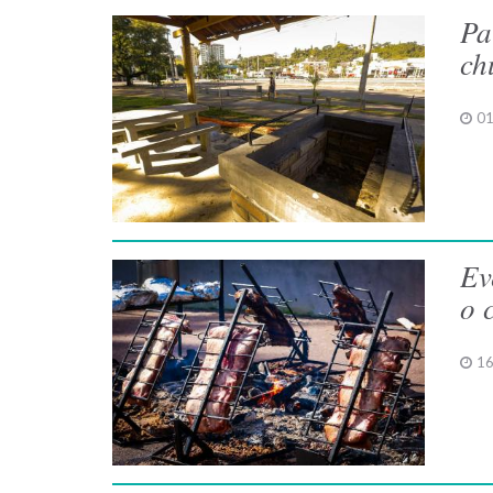
Pa
ch
01
Ev
o 
16