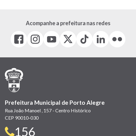
Acompanhe a prefeitura nas redes
Facebook
Instagram
Youtube
X
Tiktok
LinkedIn
Flickr
(link
(link
(link
(Antigo
(link
(link
(link
abre
abre
abre
Twitter)
abre
abre
abre
em
em
em
(link
em
em
em
nova
nova
nova
abre
nova
nova
nova
janela)
janela)
janela)
em
janela)
janela)
janela)
nova
janela)
Prefeitura Municipal de Porto Alegre
Rua João Manoel , 157 - Centro Histórico
CEP 90010-030
Telefone
156