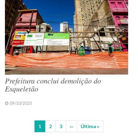
Prefeitura conclui demolição do
Esqueletão
09/10/2025
Página
1
Página
2
Página
3
Próxima
››
Última
Última »
Paginação
atual
página
página