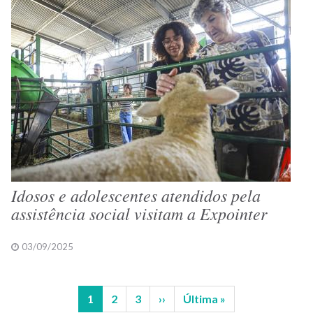
Idosos e adolescentes atendidos pela
assistência social visitam a Expointer
03/09/2025
Página
1
Página
2
Página
3
Próxima
››
Última
Última »
Paginação