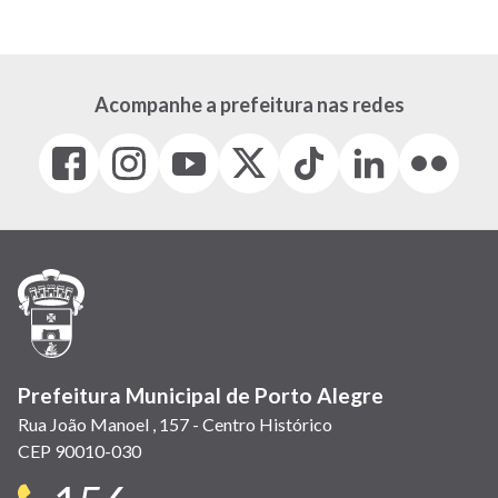
atual
página
página
Acompanhe a prefeitura nas redes
Facebook
Instagram
Youtube
X
Tiktok
LinkedIn
Flickr
(link
(link
(link
(Antigo
(link
(link
(link
abre
abre
abre
Twitter)
abre
abre
abre
em
em
em
(link
em
em
em
nova
nova
nova
abre
nova
nova
nova
janela)
janela)
janela)
em
janela)
janela)
janela)
nova
janela)
Prefeitura Municipal de Porto Alegre
Rua João Manoel , 157 - Centro Histórico
CEP 90010-030