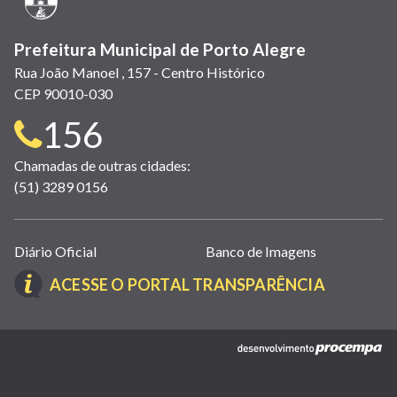
Prefeitura Municipal de Porto Alegre
Rua João Manoel , 157 - Centro Histórico
CEP 90010-030
Telefone
156
para
Chamadas de outras cidades:
(51) 3289 0156
contato:
Links
Diário Oficial
Banco de Imagens
úteis
(LINK
ACESSE O PORTAL TRANSPARÊNCIA
(abrem
ABRE
em
EM
nova
(link
NOVA
janela)
abre
JANELA)
em