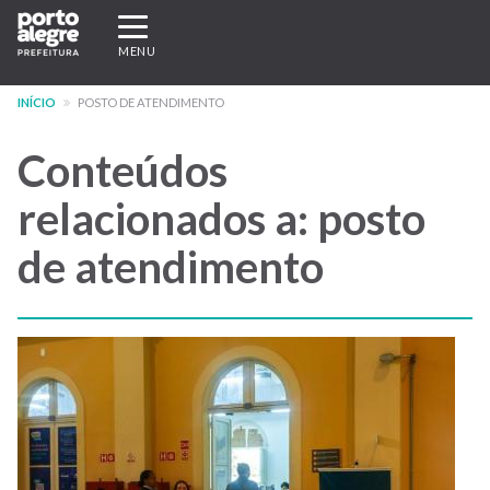
Pular
Expandir/recolher
para
navegação
MENU
o
conteúdo
INÍCIO
POSTO DE ATENDIMENTO
principal
Conteúdos
relacionados a: posto
de atendimento