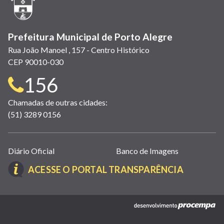
janela)
Prefeitura Municipal de Porto Alegre
Rua João Manoel , 157 - Centro Histórico
CEP 90010-030
Telefone
156
para
Chamadas de outras cidades:
(51) 3289 0156
contato:
Links
Diário Oficial
Banco de Imagens
úteis
(LINK
ACESSE O PORTAL TRANSPARÊNCIA
(abrem
ABRE
em
EM
nova
(link
NOVA
janela)
abre
JANELA)