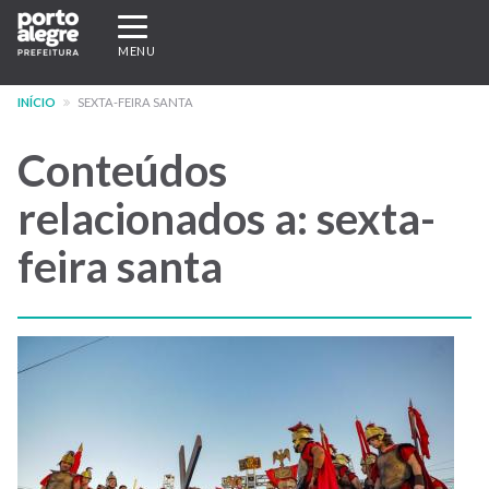
Pular
Expandir/recolher
para
navegação
MENU
o
conteúdo
INÍCIO
SEXTA-FEIRA SANTA
principal
Conteúdos
relacionados a: sexta-
feira santa