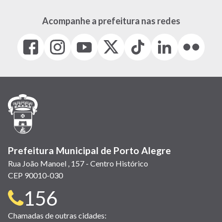
Acompanhe a prefeitura nas redes
Facebook
Instagram
Youtube
X
Tiktok
LinkedIn
Flickr
(link
(link
(link
(Antigo
(link
(link
(link
abre
abre
abre
Twitter)
abre
abre
abre
em
em
em
(link
em
em
em
nova
nova
nova
abre
nova
nova
nova
janela)
janela)
janela)
em
janela)
janela)
janela)
nova
janela)
Prefeitura Municipal de Porto Alegre
Rua João Manoel , 157 - Centro Histórico
CEP 90010-030
Telefone
156
para
Chamadas de outras cidades: