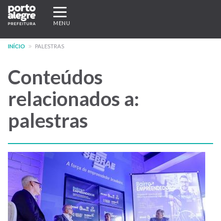
Pular
Expandir/recolher
para
navegação
MENU
o
conteúdo
INÍCIO
PALESTRAS
principal
Conteúdos
relacionados a:
palestras