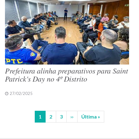
Prefeitura alinha preparativos para Saint
Patrick's Day no 4º Distrito
27/02/2025
Página
1
Página
2
Página
3
Próxima
››
Última
Última »
Paginação
atual
página
página