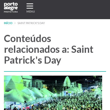
Pular
Expandir/recolher
para
navegação
MENU
o
conteúdo
INÍCIO
SAINT PATRICK'S DAY
principal
Conteúdos
relacionados a: Saint
Patrick's Day