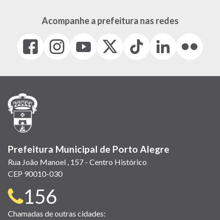
Acompanhe a prefeitura nas redes
Facebook
Instagram
Youtube
X
Tiktok
LinkedIn
Flickr
(link
(link
(link
(Antigo
(link
(link
(link
abre
abre
abre
Twitter)
abre
abre
abre
em
em
em
(link
em
em
em
nova
nova
nova
abre
nova
nova
nova
janela)
janela)
janela)
em
janela)
janela)
janela)
nova
janela)
Prefeitura Municipal de Porto Alegre
Rua João Manoel , 157 - Centro Histórico
CEP 90010-030
Telefone
156
para
Chamadas de outras cidades: