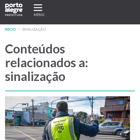
Pular
Expandir/recolher
para
navegação
MENU
o
conteúdo
INÍCIO
SINALIZAÇÃO
principal
Conteúdos
relacionados a:
sinalização