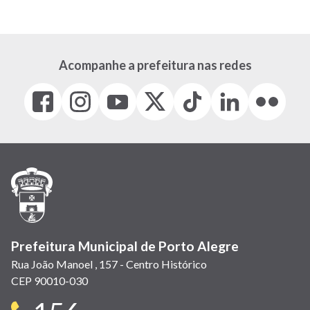
atual
página
página
Acompanhe a prefeitura nas redes
Facebook
Instagram
Youtube
X
Tiktok
LinkedIn
Flickr
(link
(link
(link
(Antigo
(link
(link
(link
abre
abre
abre
Twitter)
abre
abre
abre
em
em
em
(link
em
em
em
nova
nova
nova
abre
nova
nova
nova
janela)
janela)
janela)
em
janela)
janela)
janela)
nova
janela)
Prefeitura Municipal de Porto Alegre
Rua João Manoel , 157 - Centro Histórico
CEP 90010-030