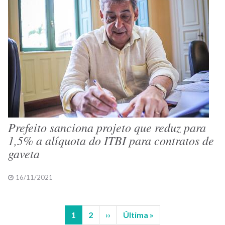
Prefeito sanciona projeto que reduz para
1,5% a alíquota do ITBI para contratos de
gaveta
16/11/2021
Página
1
Página
2
Próxima
››
Última
Última »
Paginação