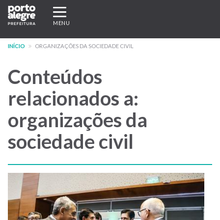
Pular
Expandir/recolher
para
navegação
MENU
o
conteúdo
INÍCIO
ORGANIZAÇÕES DA SOCIEDADE CIVIL
principal
Conteúdos
relacionados a:
organizações da
sociedade civil