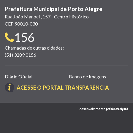
Prefeitura Municipal de Porto Alegre
Rua João Manoel , 157 - Centro Histórico
CEP 90010-030
Telefone
156
para
Chamadas de outras cidades:
(51) 3289 0156
contato:
Links
Diário Oficial
Banco de Imagens
úteis
(LINK
ACESSE O PORTAL TRANSPARÊNCIA
(abrem
ABRE
em
EM
nova
(link
NOVA
janela)
abre
JANELA)
em
nova