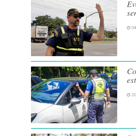
Ev
se
04
Co
es
20