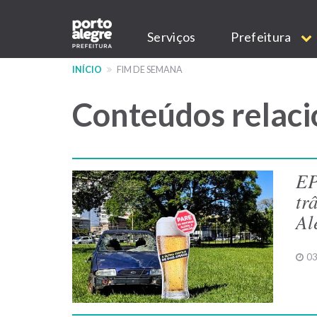
Pular
Main
para
Serviços
Prefeitura
o
navigation
conteúdo
INÍCIO
FIM DE SEMANA
principal
Conteúdos relaci
EP
tr
Al
03