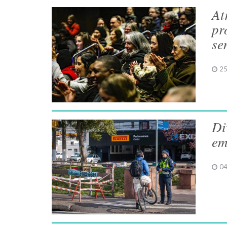
At
pr
se
25
Di
em
04