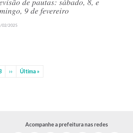
evisão de pautas: sábado, 8, e
mingo, 9 de fevereiro
/02/2025
na
Página
3
Próxima
››
Última
Última »
página
página
Acompanhe a prefeitura nas redes