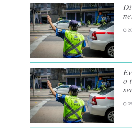
Di
ne
20
Ev
o 
se
09