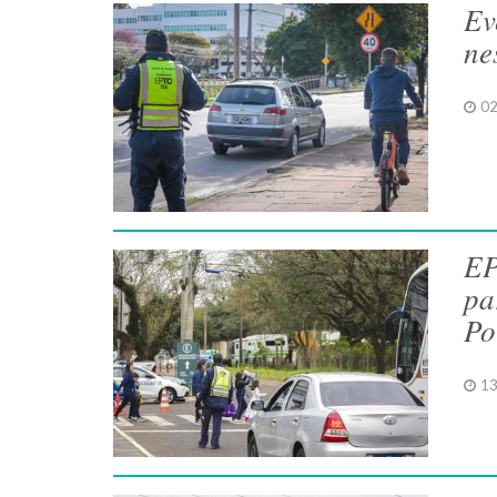
Ev
ne
02
EP
pa
Po
13