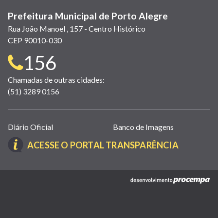
Prefeitura Municipal de Porto Alegre
Rua João Manoel , 157 - Centro Histórico
CEP 90010-030
Telefone
156
para
Chamadas de outras cidades:
(51) 3289 0156
contato:
Links
Diário Oficial
Banco de Imagens
úteis
(LINK
ACESSE O PORTAL TRANSPARÊNCIA
(abrem
ABRE
em
EM
nova
(link
NOVA
janela)
abre
JANELA)
em
nova