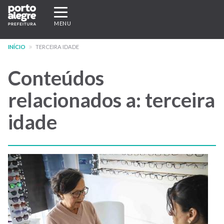
Pular
Expandir/recolher
para
navegação
MENU
o
conteúdo
INÍCIO
TERCEIRA IDADE
principal
Conteúdos
relacionados a: terceira
idade