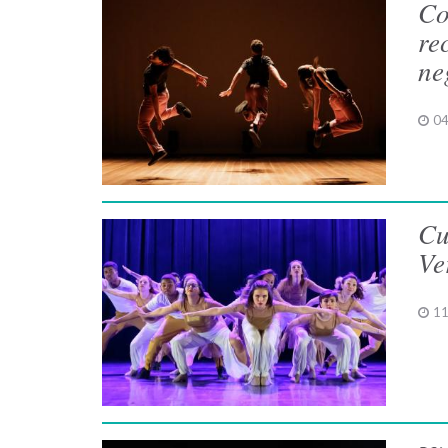
Co
re
ne
04
Cu
Ve
11