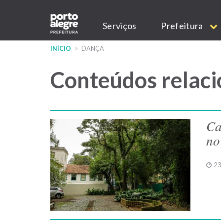
Pular
Main
para
Serviços
Prefeitura
o
navigation
conteúdo
INÍCIO
DANÇA
principal
Conteúdos relaci
Ca
no
23