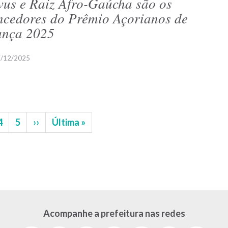
vus e Raiz Afro-Gaúcha são os
ncedores do Prêmio Açorianos de
nça 2025
/12/2025
na
Página
4
Página
5
Próxima
››
Última
Última »
página
página
Acompanhe a prefeitura nas redes