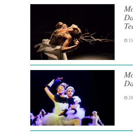
Mo
Da
Te
15
Mo
Da
28