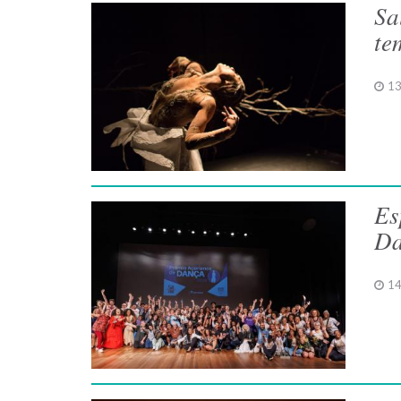
Sa
te
13
Es
Da
14