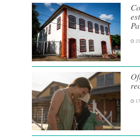
Co
es
Pa
21
Of
re
17