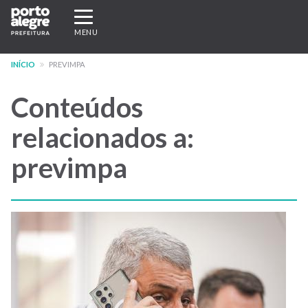
Pular
Expandir/recolher
para
navegação
MENU
o
conteúdo
INÍCIO
PREVIMPA
principal
Conteúdos
relacionados a:
previmpa