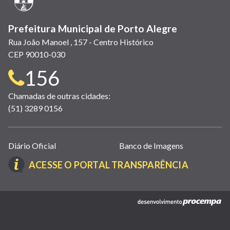
Prefeitura Municipal de Porto Alegre
Rua João Manoel , 157 - Centro Histórico
CEP 90010-030
Telefone
156
para
Chamadas de outras cidades:
(51) 3289 0156
contato:
Links
Diário Oficial
Banco de Imagens
úteis
(LINK
ACESSE O PORTAL TRANSPARÊNCIA
(abrem
ABRE
em
EM
nova
(link
NOVA
janela)
abre
JANELA)
em