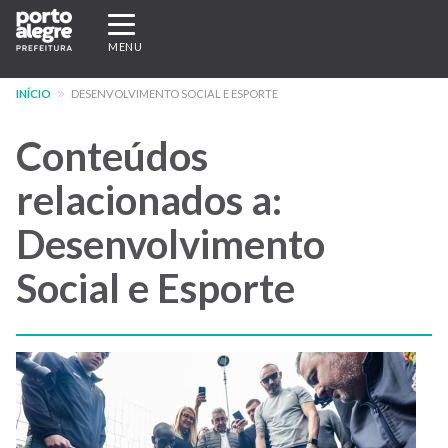
Pular
Expandir/recolher
para
navegação
MENU
o
conteúdo
INÍCIO
DESENVOLVIMENTO SOCIAL E ESPORTE
principal
Conteúdos
relacionados a:
Desenvolvimento
Social e Esporte