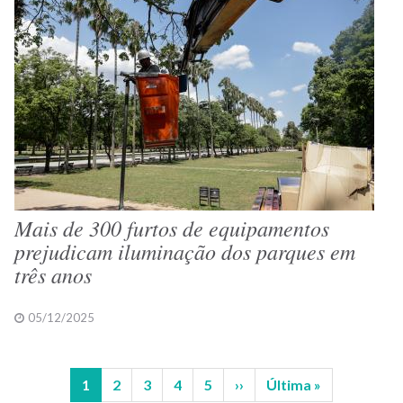
Mais de 300 furtos de equipamentos
prejudicam iluminação dos parques em
três anos
05/12/2025
Página
1
Página
2
Página
3
Página
4
Página
5
Próxima
››
Última
Última »
Paginação