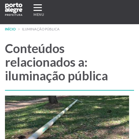
Pular
Expandir/recolher
para
navegação
MENU
o
conteúdo
INÍCIO
ILUMINAÇÃO PÚBLICA
principal
Conteúdos
relacionados a:
iluminação pública