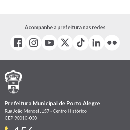
atual
página
página
Acompanhe a prefeitura nas redes
Facebook
Instagram
Youtube
X
Tiktok
LinkedIn
Flickr
(link
(link
(link
(Antigo
(link
(link
(link
abre
abre
abre
Twitter)
abre
abre
abre
em
em
em
(link
em
em
em
nova
nova
nova
abre
nova
nova
nova
janela)
janela)
janela)
em
janela)
janela)
janela)
nova
janela)
Prefeitura Municipal de Porto Alegre
Rua João Manoel , 157 - Centro Histórico
CEP 90010-030