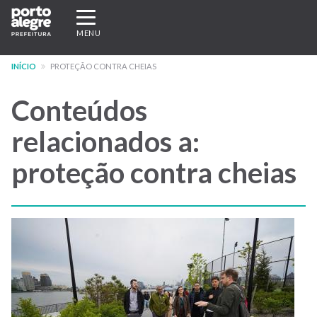
Pular
Expandir/recolher
para
navegação
MENU
o
conteúdo
INÍCIO
PROTEÇÃO CONTRA CHEIAS
principal
Conteúdos
relacionados a:
proteção contra cheias