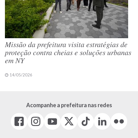
Missão da prefeitura visita estratégias de
proteção contra cheias e soluções urbanas
em NY
14/05/2026
Acompanhe a prefeitura nas redes
Facebook
Instagram
Youtube
X
Tiktok
LinkedIn
Flickr
(link
(link
(link
(Antigo
(link
(link
(link
abre
abre
abre
Twitter)
abre
abre
abre