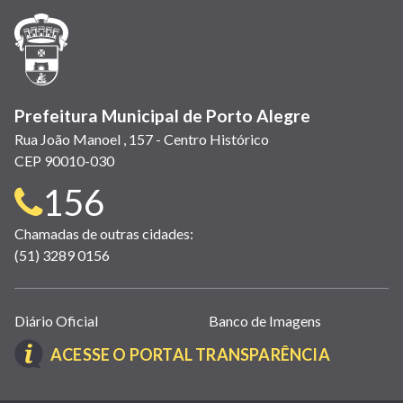
janela)
janela)
janela)
em
janela)
janela)
janela)
nova
janela)
Prefeitura Municipal de Porto Alegre
Rua João Manoel , 157 - Centro Histórico
CEP 90010-030
Telefone
156
para
Chamadas de outras cidades:
(51) 3289 0156
contato:
Links
Diário Oficial
Banco de Imagens
úteis
(LINK
ACESSE O PORTAL TRANSPARÊNCIA
(abrem
ABRE
em
EM