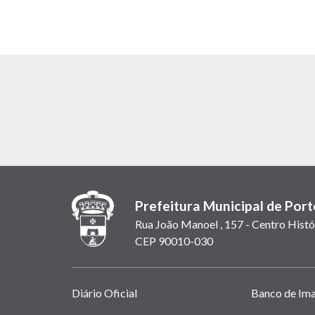
Prefeitura Municipal de Port
Rua João Manoel , 157 - Centro Histó
CEP 90010-030
Links
Diário Oficial
Banco de Im
úteis