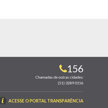
Telefone
156
para
Chamadas de outras cidades:
(51) 3289 0156
contato:
(LINK
ACESSE O PORTAL TRANSPARÊNCIA
ABRE