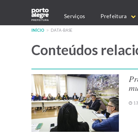
Pular
Main
para
Serviços
Prefeitura
o
navigation
conteúdo
INÍCIO
DATA-BASE
principal
Conteúdos relaci
Pr
mu
13