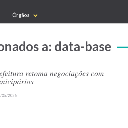
Órgãos
onados a: data-base
efeitura retoma negociações com
nicipários
/05/2026