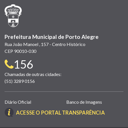
janela)
janela)
janela)
em
janela)
janela)
janela)
nova
janela)
Prefeitura Municipal de Porto Alegre
Rua João Manoel , 157 - Centro Histórico
CEP 90010-030
Telefone
156
para
Chamadas de outras cidades:
(51) 3289 0156
contato:
Links
Diário Oficial
Banco de Imagens
úteis
(LINK
ACESSE O PORTAL TRANSPARÊNCIA
(abrem
ABRE
em
EM