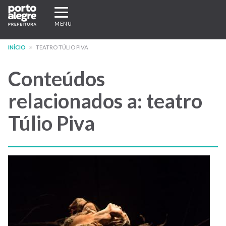
Pular
Expandir/recolher
para
navegação
MENU
o
conteúdo
INÍCIO
TEATRO TÚLIO PIVA
principal
Conteúdos
relacionados a: teatro
Túlio Piva