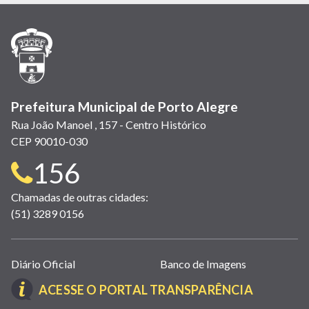
em
em
em
(link
em
em
em
nova
nova
nova
abre
nova
nova
nova
janela)
janela)
janela)
em
janela)
janela)
janela)
nova
janela)
Prefeitura Municipal de Porto Alegre
Rua João Manoel , 157 - Centro Histórico
CEP 90010-030
Telefone
156
para
Chamadas de outras cidades:
(51) 3289 0156
contato:
Links
Diário Oficial
Banco de Imagens
úteis
(LINK
ACESSE O PORTAL TRANSPARÊNCIA
(abrem
ABRE