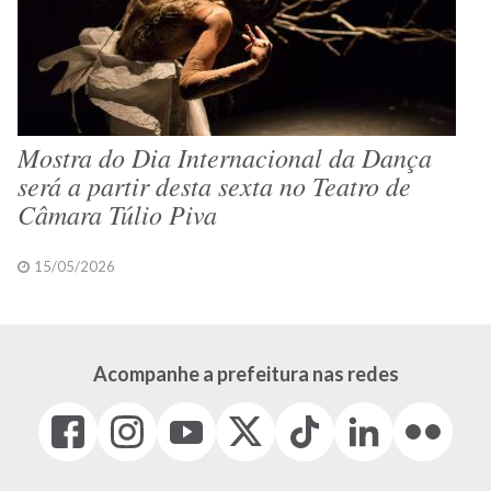
Mostra do Dia Internacional da Dança
será a partir desta sexta no Teatro de
Câmara Túlio Piva
15/05/2026
Acompanhe a prefeitura nas redes
Facebook
Instagram
Youtube
X
Tiktok
LinkedIn
Flickr
(link
(link
(link
(Antigo
(link
(link
(link
abre
abre
abre
Twitter)
abre
abre
abre