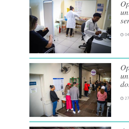
Op
un
se
04
Op
un
do
27