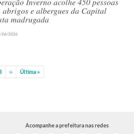
eração Inverno acolhe 450 pessoas
 abrigos e albergues da Capital
sta madrugada
/06/2026
na
Página
3
Próxima
››
Última
Última »
página
página
Acompanhe a prefeitura nas redes