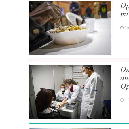
Op
mi
15
On
ab
Op
11