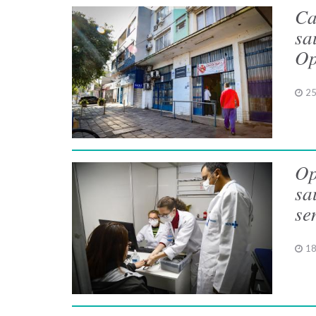
Ca
sa
Op
25
Op
sa
se
18