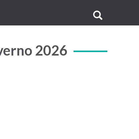
Buscar
no
site
nverno 2026