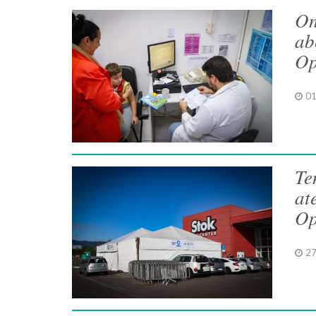
On
ab
Op
01
Te
at
Op
27