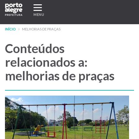
Pular
Expandir/recolher
para
navegação
MENU
o
conteúdo
INÍCIO
MELHORIAS DE PRAÇAS
principal
Conteúdos
relacionados a:
melhorias de praças