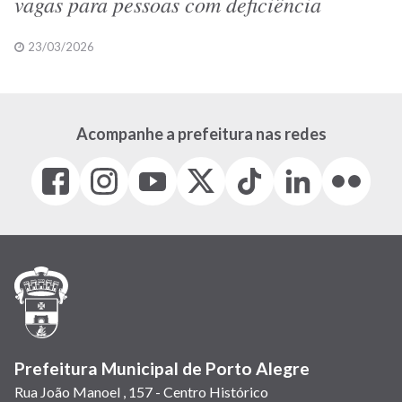
vagas para pessoas com deficiência
23/03/2026
Acompanhe a prefeitura nas redes
Facebook
Instagram
Youtube
X
Tiktok
LinkedIn
Flickr
(link
(link
(link
(Antigo
(link
(link
(link
abre
abre
abre
Twitter)
abre
abre
abre
em
em
em
(link
em
em
em
nova
nova
nova
abre
nova
nova
nova
janela)
janela)
janela)
em
janela)
janela)
janela)
nova
janela)
Prefeitura Municipal de Porto Alegre
Rua João Manoel , 157 - Centro Histórico