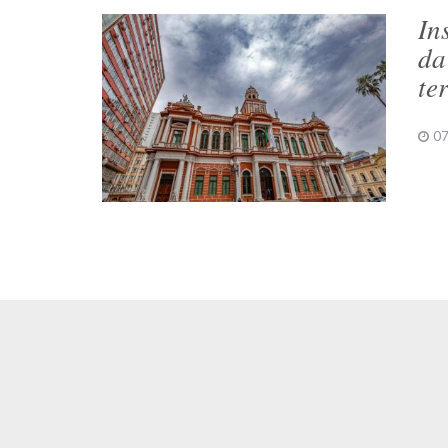
In
da
te
07