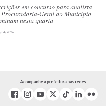
scrições em concurso para analista
 Procuradoria-Geral do Município
rminam nesta quarta
/04/2026
Acompanhe a prefeitura nas redes
Facebook
Instagram
Youtube
X
Tiktok
LinkedIn
Flickr
(link
(link
(link
(Antigo
(link
(link
(link
abre
abre
abre
Twitter)
abre
abre
abre