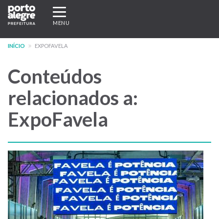
Pular
Expandir/recolher
para
navegação
MENU
o
conteúdo
INÍCIO
EXPOFAVELA
principal
Conteúdos
relacionados a:
ExpoFavela