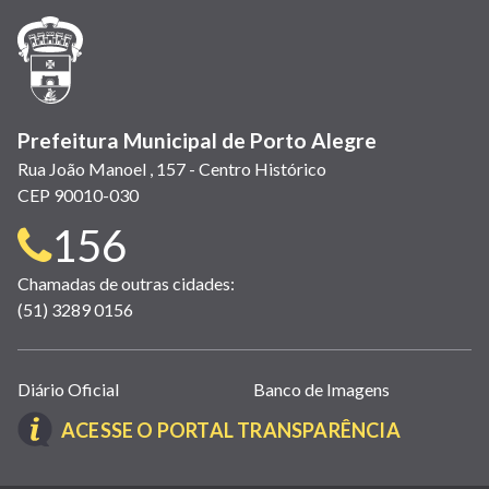
janela)
janela)
janela)
em
janela)
janela)
janela)
nova
janela)
Prefeitura Municipal de Porto Alegre
Rua João Manoel , 157 - Centro Histórico
CEP 90010-030
Telefone
156
para
Chamadas de outras cidades:
(51) 3289 0156
contato:
Links
Diário Oficial
Banco de Imagens
úteis
(LINK
ACESSE O PORTAL TRANSPARÊNCIA
(abrem
ABRE
em
EM