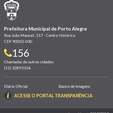
janela)
janela)
janela)
em
janela)
janela)
janela)
nova
janela)
Prefeitura Municipal de Porto Alegre
Rua João Manoel , 157 - Centro Histórico
CEP 90010-030
Telefone
156
para
Chamadas de outras cidades:
(51) 3289 0156
contato:
Links
Diário Oficial
Banco de Imagens
úteis
(LINK
ACESSE O PORTAL TRANSPARÊNCIA
(abrem
ABRE
em
EM
nova