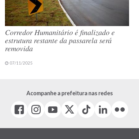
Corredor Humanitário é finalizado e
estrutura restante da passarela será
removida
07/11/2025
Acompanhe a prefeitura nas redes
Facebook
Instagram
Youtube
X
Tiktok
LinkedIn
Flickr
(link
(link
(link
(Antigo
(link
(link
(link
abre
abre
abre
Twitter)
abre
abre
abre
em
em
em
(link
em
em
em
nova
nova
nova
abre
nova
nova
nova