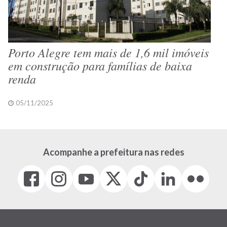
Porto Alegre tem mais de 1,6 mil imóveis
em construção para famílias de baixa
renda
05/11/2025
Acompanhe a prefeitura nas redes
Facebook
Instagram
Youtube
X
Tiktok
LinkedIn
Flickr
(link
(link
(link
(Antigo
(link
(link
(link
abre
abre
abre
Twitter)
abre
abre
abre
em
em
em
(link
em
em
em
nova
nova
nova
abre
nova
nova
nova