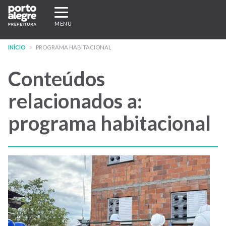
Pular
Expandir/recolher
para
navegação
MENU
o
conteúdo
INÍCIO
PROGRAMA HABITACIONAL
principal
Conteúdos
relacionados a:
programa habitacional