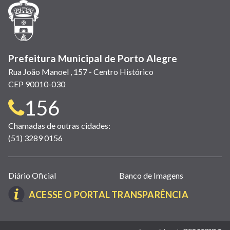
janela)
janela)
janela)
em
janela)
janela)
janela)
nova
janela)
Prefeitura Municipal de Porto Alegre
Rua João Manoel , 157 - Centro Histórico
CEP 90010-030
Telefone
156
para
Chamadas de outras cidades:
(51) 3289 0156
contato:
Links
Diário Oficial
Banco de Imagens
úteis
(LINK
ACESSE O PORTAL TRANSPARÊNCIA
(abrem
ABRE
em
EM
nova