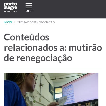
Pular
Expandir/recolher
para
navegação
MENU
o
conteúdo
INÍCIO
MUTIRÃO DE RENEGOCIAÇÃO
principal
Conteúdos
relacionados a: mutirão
de renegociação