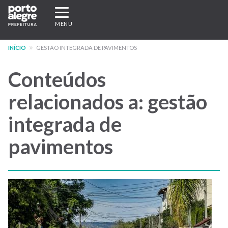
Pular
Expandir/recolher
para
navegação
MENU
o
conteúdo
INÍCIO
GESTÃO INTEGRADA DE PAVIMENTOS
principal
Conteúdos
relacionados a: gestão
integrada de
pavimentos