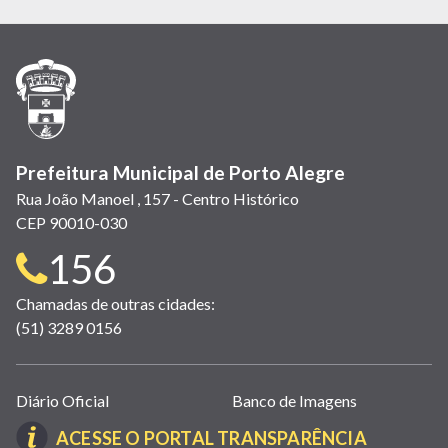
em
em
em
(link
em
em
em
nova
nova
nova
abre
nova
nova
nova
janela)
janela)
janela)
em
janela)
janela)
janela)
nova
janela)
Prefeitura Municipal de Porto Alegre
Rua João Manoel , 157 - Centro Histórico
CEP 90010-030
Telefone
156
para
Chamadas de outras cidades:
(51) 3289 0156
contato:
Links
Diário Oficial
Banco de Imagens
úteis
(LINK
ACESSE O PORTAL TRANSPARÊNCIA
(abrem