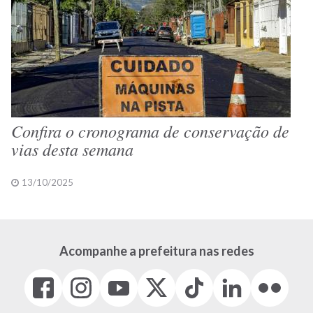
Confira o cronograma de conservação de
vias desta semana
13/10/2025
Acompanhe a prefeitura nas redes
Facebook
Instagram
Youtube
X
Tiktok
LinkedIn
Flickr
(link
(link
(link
(Antigo
(link
(link
(link
abre
abre
abre
Twitter)
abre
abre
abre