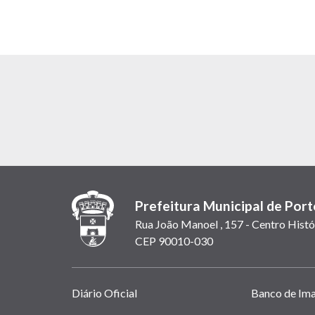
Prefeitura Municipal de Port
Rua João Manoel , 157 - Centro Histó
CEP 90010-030
Links
Diário Oficial
Banco de Im
úteis