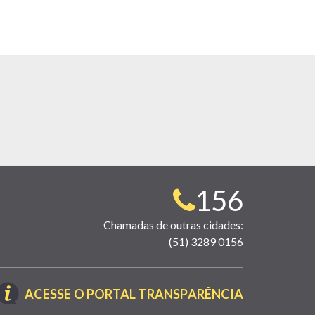
Telefone
156
para
Chamadas de outras cidades:
(51) 3289 0156
contato:
(LINK
ACESSE O PORTAL TRANSPARÊNCIA
ABRE