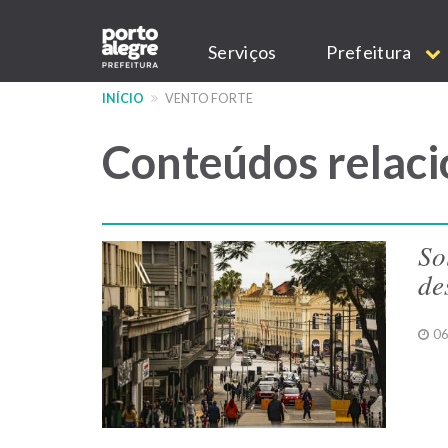
Pular
Main
para
Serviços
Prefeitura
o
navigation
conteúdo
INÍCIO
VENTO FORTE
principal
Conteúdos relaci
So
de
06